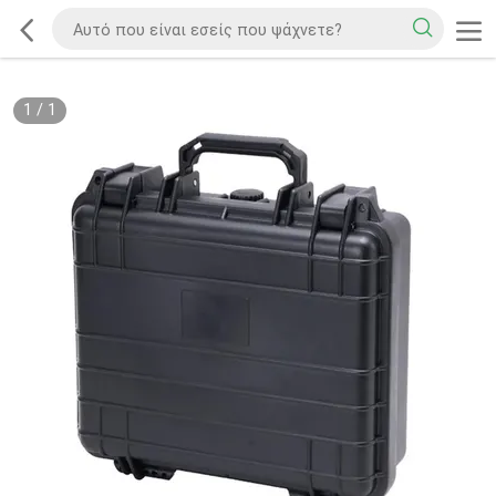
1
/
1