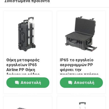
Συνιστώμενα προϊόντα
Θήκη μεταφοράς
IP65 το εργαλείο
εργαλείων IP65
αερογραμμών PP
Airline PP Θήκη
φέρνει την
δρόμου με ρόδες
περίπτωση πτήσης
Σπίτι
περιπτώσεων με τις
Αποστολή
Αποστολή
ρόδες
Προϊόντα
ερώτησης
ερώτησης
Βίντεο