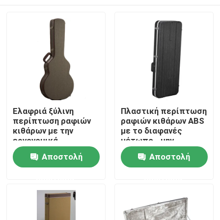
Ελαφριά ξύλινη
Πλαστική περίπτωση
περίπτωση ραφιών
ραφιών κιθάρων ABS
κιθάρων με την
με το διαφανές
εργονομικά
μέτωπο - μην
σχεδιασμένη λαβή
ξυλεπενδύστε καμία
Σπίτι
Αποστολή
Αποστολή
ρόδα
ερώτησης
ερώτησης
Σχετικά με εμάς
Επαφές